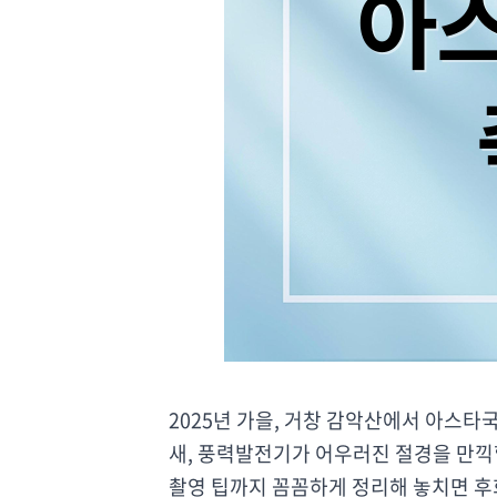
2025년 가을, 거창 감악산에서 아스타
새, 풍력발전기가 어우러진 절경을 만끽할
촬영 팁까지 꼼꼼하게 정리해 놓치면 후