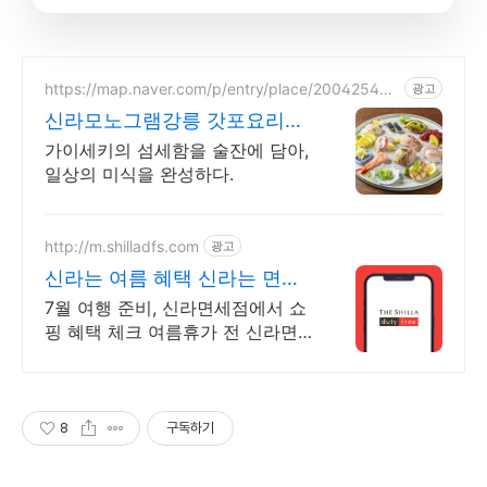
https://map.naver.com/p/entry/place/200425433
광고
7
신라모노그램강릉 갓포요리주
점
가이세키의 섬세함을 술잔에 담아,
일상의 미식을 완성하다.
http://m.shilladfs.com
광고
신라는 여름 혜택 신라는 면세
쇼핑
7월 여행 준비, 신라면세점에서 쇼
핑 혜택 체크 여름휴가 전 신라면
세점 혜택 한 번에 확인
8
구독하기