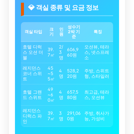
💎 객실 종류 및 요금 정보
성수기
크
인
객실 타입
2박 기
특징
기
원
준
호텔 디럭
2/
오션뷰, 테라
39.
606,9
스 오션 더
3
스, 넷스프레
7㎡
60원
블
명
소
레지던스
45
4
528,2
주방, 스위트
코너 스위
~5
명
20원
형, 스타일러
트
5㎡
49
호텔 그랜
4
657,5
최고급, 테라
~6
드 스위트
명
80원
스, 오션뷰
0㎡
레지던스
39.
3
291,06
주방, 취사가
디럭스 파
7㎡
명
0원
능, 가성비
인