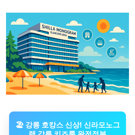
🏖️ 강릉 호캉스 신상! 신라모노그
램 강릉 키즈룸 완전정복