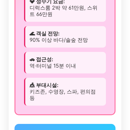
💎 성수기 요금:
디럭스룸 2박 약 61만원, 스위
트 66만원
🌊 객실 전망:
90% 이상 바다/솔숲 전망
🚗 접근성:
역·터미널 15분 이내
🎪 부대시설:
키즈존, 수영장, 스파, 편의점
등