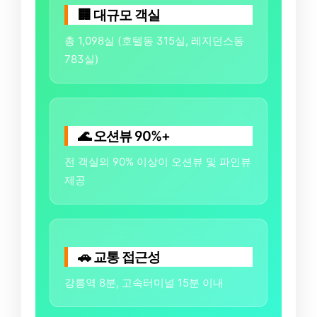
🏢 대규모 객실
총 1,098실 (호텔동 315실, 레지던스동
783실)
🌊 오션뷰 90%+
전 객실의 90% 이상이 오션뷰 및 파인뷰
제공
🚗 교통 접근성
강릉역 8분, 고속터미널 15분 이내