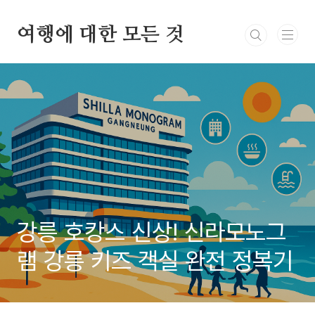
본문 바로가기
여행에 대한 모든 것
강릉 호캉스 신상! 신라모노그
램 강릉 키즈 객실 완전 정복기