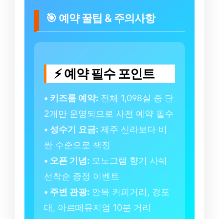
🎯 예약 꿀팁 & 주의사항
⚡ 예약 필수 포인트
• 키즈룸 예약:
전체 1,098실 중 단
2개만 운영되므로 사전 예약 필수
• 성수기 요금:
제주 신라보다 비
싼 수준으로 책정
• 오픈 기념:
모노그램 향기 사쉐
선착순 증정 이벤트
• 주변 관광:
안목 커피거리, 경포
대, 아르떼뮤지엄 10분 거리