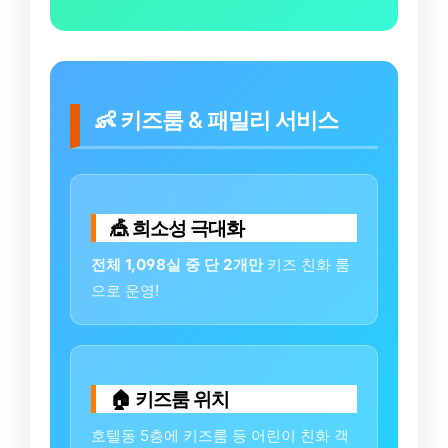
👶 키즈룸 & 패밀리 서비스
🎪 희소성 극대화
전체 1,098실 중 단 2개만
키즈 친화 룸
으로 운영!
🏠 키즈룸 위치
호텔동 5층에 키즈룸 등 어린이 친화 객