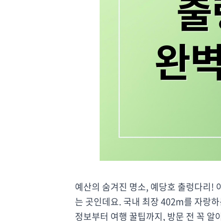
예산의 숨겨진 명소, 예당호 출렁다리! 
는 곳인데요. 국내 최장 402m를 자랑
정보부터 여행 꿀팁까지, 방문 전 꼭 알