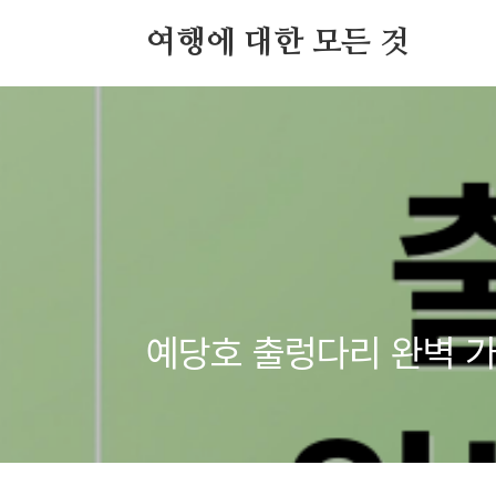
본문 바로가기
여행에 대한 모든 것
예당호 출렁다리 완벽 가이