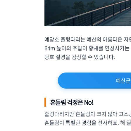
예당호 출렁다리는 예산의 아름다운 자연
64m 높이의 주탑이 황새를 연상시키는 
당호 절경을 감상할 수 있습니다.
예산군
흔들림 걱정은 No!
출렁다리지만 흔들림이 크지 않아 고소공
흔들림이 특별한 경험을 선사하죠. 해 질