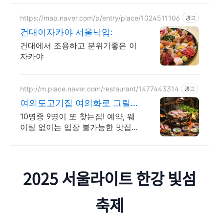
https://map.naver.com/p/entry/place/1024511106
광고
건대이자카야 서울낙업:
건대에서 조용하고 분위기좋은 이
자카야
http://m.place.naver.com/restaurant/1477443314
광고
여의도고기집 여의화로 그릴링
서비스, 대나무숲 힐링
10명중 9명이 또 찾는집! 예약, 웨
이팅 없이는 입장 불가능한 맛집
회식, 단체모임 추천!! 숯불화로구
이 전문점!!
2025 서울라이트 한강 빛섬
축제