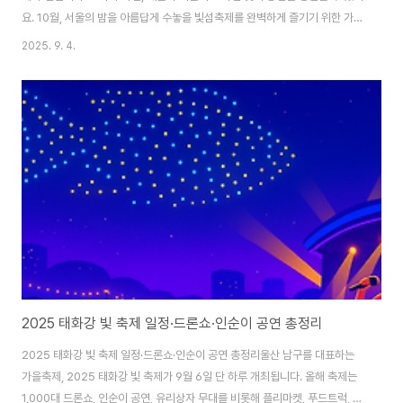
요. 10월, 서울의 밤을 아름답게 수놓을 빛섬축제를 완벽하게 즐기기 위한 가이
드를 소개합니다. 광고 빛섬축제, 뚝섬을 밝히다 2025 서울라이트 한강 빛섬
2025. 9. 4.
축제가 10월 3일부터 12일까지 뚝섬한강공원에서 열립니다. 국내 최대 규모
의 레이저·미디어아트 축제라고 해요. 서울시가 주최하며, 올해는 뚝섬한강공
원을 중심으로 진행될 예정입니다. 서울라이트 공식 홈페이지 바로가기주제는
‘빛과 도시의 공명’축제의 주제는 ‘빛과 도시의 공명 – Connect Through
Light’입니다. 도시와 자연, 예술과 기술이 융합된 빛의 향연을 경험할 수 있어
요. ..
2025 태화강 빛 축제 일정·드론쇼·인순이 공연 총정리
2025 태화강 빛 축제 일정·드론쇼·인순이 공연 총정리울산 남구를 대표하는
가을축제, 2025 태화강 빛 축제가 9월 6일 단 하루 개최됩니다. 올해 축제는
1,000대 드론쇼, 인순이 공연, 유리상자 무대를 비롯해 플리마켓, 푸드트럭, 비