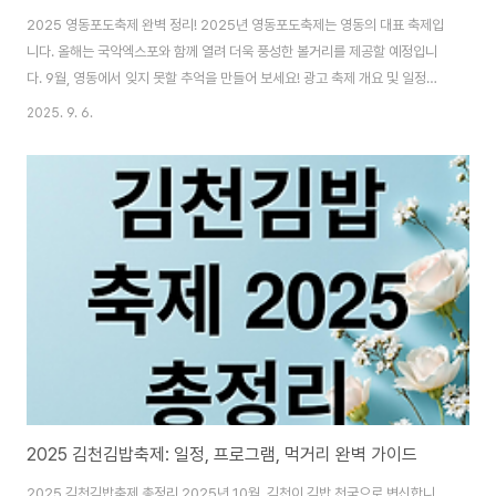
2025 영동포도축제 완벽 정리! 2025년 영동포도축제는 영동의 대표 축제입
니다. 올해는 국악엑스포와 함께 열려 더욱 풍성한 볼거리를 제공할 예정입니
다. 9월, 영동에서 잊지 못할 추억을 만들어 보세요! 광고 축제 개요 및 일정
2025 영동포도축제는 9월 18일부터 21일까지 4일간 열립니다. 장소는 영동
2025. 9. 6.
과일나라테마공원이며, 입장은 무료입니다. 자세한 정보는 공식 홈페이지나
043-745-8924로 문의하세요. 영동군청 홈페이지 바로가기과일나라테마
공원 변신축제 기간 동안 테마공원은 포도를 주제로 다채롭게 꾸며집니다. 포
도 시식, 수확, 밟기 체험 등 오감을 만족시키는 경험을 할 수 있습니다. 체험존,
판매존, 공연존, 먹거리존 등 구역이 나뉘어 편리하게 즐길 수 있습니다.편리한
시설 완비피크닉존..
2025 김천김밥축제: 일정, 프로그램, 먹거리 완벽 가이드
2025 김천김밥축제 총정리 2025년 10월, 김천이 김밥 천국으로 변신합니