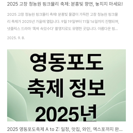
2025 고창 청농원 핑크뮬리 축제: 분홍빛 향연, 놓치지 마세요!
2025 고창 청농원 핑크뮬리 축제! 분홍빛 물결이 가득한 고창 청농원 핑크뮬
리 축제가 2025년 가을에 열립니다. 9월 19일부터 11월 16일까지 진행되며,
넷플릭스 드라마 ‘폭싹 속았수다’ 촬영지로도 유명한 곳입니다. 아름다운 핑크
뮬리 정원에서 잊지 못할 추억을 만들어 보세요! 2025 축제, 놓치지 마세요!
2025. 9. 8.
2025년 가을, 고창 청농원에서 핑크뮬리 축제가 열립니다. 9월 19일부터 11
월 16일까지 분홍빛 물결 속에서 특별한 추억을 만들 수 있습니다. ‘폭싹 속았
수다’ 촬영지인 청농원에서 힐링하세요. 고창군청 바로가기5천 평 핑크뮬리 정
원약 5,000평 규모의 핑크뮬리 정원이 축제의 중심입니다. 가을 햇살 아래 핑
크뮬리가 춤추는 모습은 정말 아름다울 것입니다. 팜파스존, 계절별 꽃 정원
등..
2025 영동포도축제 A to Z: 일정, 맛집, 와인, 엑스포까지 완벽 정리!