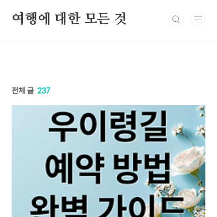
본문 바로가기
여행에 대한 모든 것
전체 글
237