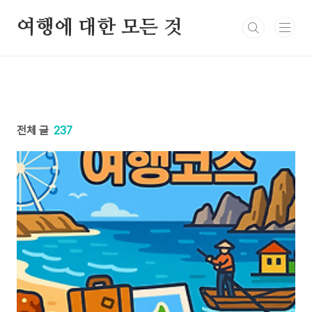
본문 바로가기
여행에 대한 모든 것
전체 글
237