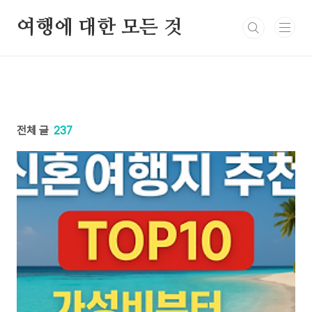
본문 바로가기
여행에 대한 모든 것
전체 글
237