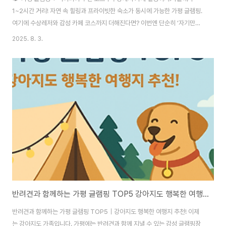
1~2시간 거리! 자연 속 힐링과 프라이빗한 숙소가 동시에 가능한 가평 글램핑.
여기에 수상레저와 감성 카페 코스까지 더해진다면? 이번엔 단순히 ‘자기만의
공간’을 넘어서, 가평 1박 2일을 제대로 즐길 수 있는 글램핑 + 액티비티 코스
2025. 8. 3.
를 소개합니다. 📌 코스 미리보기Day 1: 글램핑 체크인 → 주변 감성 카페 →
바비큐 파티Day 2: 조식 → 수상레저 체험 → 전망 좋은 브런치 카페🏡 추천
글램핑 숙소 TOP2이름특징몽글몽글 글램핑개별 바비큐장, 반려견 동반 가
능, 프라이빗 수영장가평 시크릿 캠프숲속 뷰, 수영장 있음, 전용 화장실더 많은
여행&축제 보러가기👆 🌊 수상레저 명소자라섬 워터레저 – 수상스키, 웨이크
보드 등..
반려견과 함께하는 가평 글램핑 TOP5 강아지도 행복한 여행지 추천!
반려견과 함께하는 가평 글램핑 TOP5｜강아지도 행복한 여행지 추천! 이제
는 강아지도 가족입니다. 가평에는 반려견과 함께 지낼 수 있는 감성 글램핑장